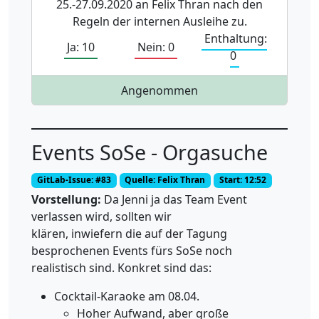
25.-27.09.2020 an Felix Thran nach den
Regeln der internen Ausleihe zu.
Enthaltung:
Ja: 10
Nein: 0
0
Angenommen
Events SoSe - Orgasuche
GitLab-Issue: #83
Quelle: Felix Thran
Start: 12:52
Vorstellung:
Da Jenni ja das Team Event
verlassen wird, sollten wir
klären, inwiefern die auf der Tagung
besprochenen Events fürs SoSe noch
realistisch sind. Konkret sind das:
Cocktail-Karaoke am 08.04.
Hoher Aufwand, aber große