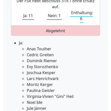
Der FSR hebt Beschluss 319.1 ohne Ersatz
auf.
Enthaltung:
Ja: 11
Nein: 1
6
Abgelehnt
Ja:
Anas Touiher
Cedric Greiten
Dominik Riemer
Evy Storozhenko
Joschua Kesper
Lars Henrichvark
Moritz Kerger
Paulina Geisler
Virginia-Vivien "Gini" Heil
Noel Ide
Jule Jänner