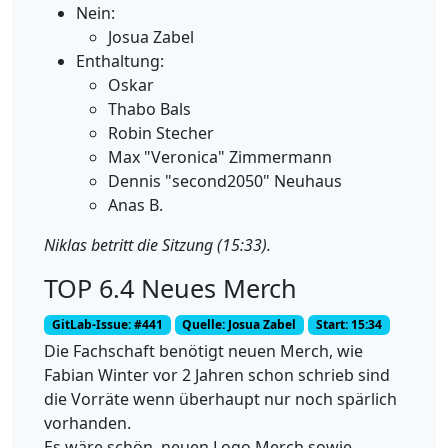
Nein:
Josua Zabel
Enthaltung:
Oskar
Thabo Bals
Robin Stecher
Max "Veronica" Zimmermann
Dennis "second2050" Neuhaus
Anas B.
Niklas betritt die Sitzung (15:33).
TOP 6.4 Neues Merch
GitLab-Issue: #441
Quelle: Josua Zabel
Start: 15:34
Die Fachschaft benötigt neuen Merch, wie
Fabian Winter vor 2 Jahren schon schrieb sind
die Vorräte wenn überhaupt nur noch spärlich
vorhanden.
Es wäre schön, neuen Logo Merch sowie