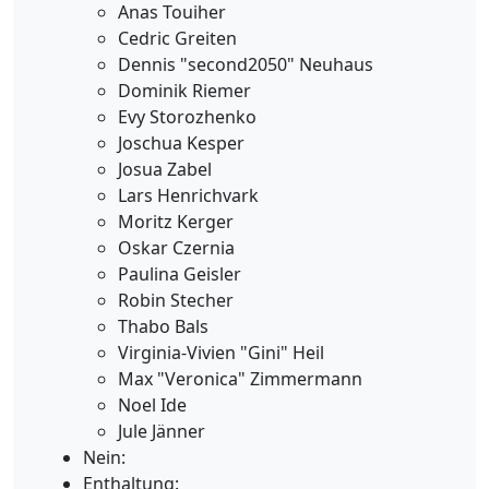
Anas Touiher
Cedric Greiten
Dennis "second2050" Neuhaus
Dominik Riemer
Evy Storozhenko
Joschua Kesper
Josua Zabel
Lars Henrichvark
Moritz Kerger
Oskar Czernia
Paulina Geisler
Robin Stecher
Thabo Bals
Virginia-Vivien "Gini" Heil
Max "Veronica" Zimmermann
Noel Ide
Jule Jänner
Nein:
Enthaltung: