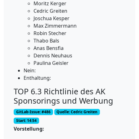
Moritz Kerger
Cedric Greiten
Joschua Kesper
Max Zimmermann
Robin Stecher
Thabo Bals
Anas Bensfia
Dennis Neuhaus
Paulina Geisler
Nein:
Enthaltung:
TOP 6.3 Richtlinie des AK
Sponsorings und Werbung
GitLab-Issue: #486
Quelle: Cedric Greiten
Start: 14:54
Vorstellung: