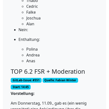
Thabo
Cedric
Falke
Joschua
Alan
Nein:
Enthaltung:
Polina
Andrea
Anas
TOP 6.2 FSR + Moderation
GitLab-Issue: #551
Quelle: Fabian Winter
Start: 14:45
Vorstellung:
Am Donnerstag, 11.09., gab es (ein wenig