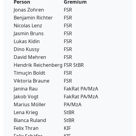
Person
Gremium
Jonas Zohren
FSR
Benjamin Richter
FSR
Nicolas Lenz
FSR
Jasmin Bruns
FSR
Lukas Kidin
FSR
Dino Kussy
FSR
David Mehren
FSR
Hendrik Reichenberg
FSR StBR
Timuçin Boldt
FSR
Viktoria Braune
FSR
Janina Rau
FakRat PA/MzA
Jakob Vogt
FakRat PA/MzA
Marius Möller
PA/MzA
Lena Krieg
StBR
Bianca Ruland
StBR
Felix Thran
KIF
Felix Schäfer
KIF